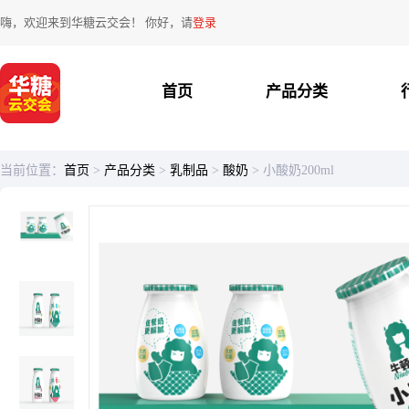
嗨，欢迎来到华糖云交会！ 你好，请
登录
首页
产品分类
当前位置：
首页
>
产品分类
>
乳制品
>
酸奶
>
小酸奶200ml