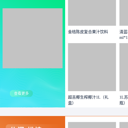
金桔陈皮复合果汁饮料
清蓝
ml*
查看更多
超吉椰生榨椰汁1L（礼
1L
盒）
瓶）