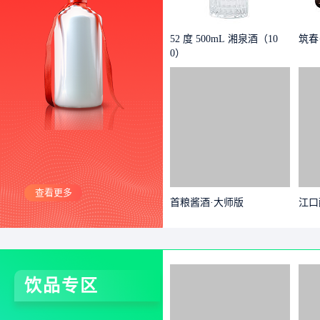
52 度 500mL 湘泉酒（10
筑春
0）
查看更多
首粮酱酒·大师版
江口
饮品专区