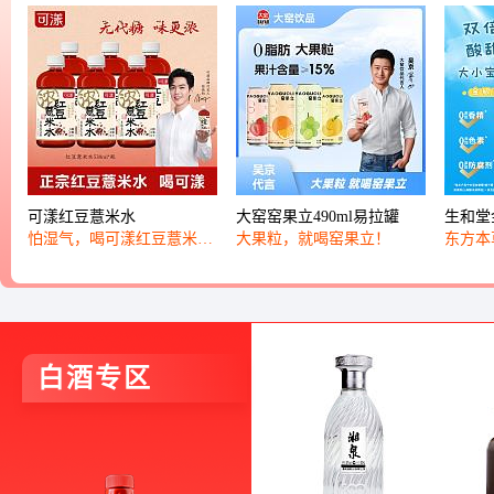
可漾红豆薏米水
大窑窑果立490ml易拉罐
生和堂
怕湿气，喝可漾红豆薏米
大果粒，就喝窑果立！
东方本
水！
都爱喝
白酒专区