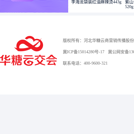
李海龙袋装红油麻辣烫443g
紫山
520g
版权所有：河北华糖云商营销传播股份
冀ICP备15014280号-17
冀公网安备13010
联系电话：400-9600-321