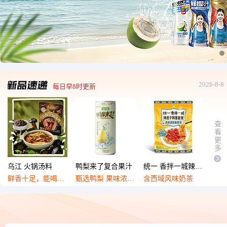
2026-8-8
每日早8时更新
查
看
更
多
乌江 火锅汤料
鸭梨来了复合果汁
统一 香拌一城辣皮子拌面套餐
鲜香十足，能喝汤的
甄选鸭梨 果味浓郁，鲜果榨汁
含西域风味奶茶
原产