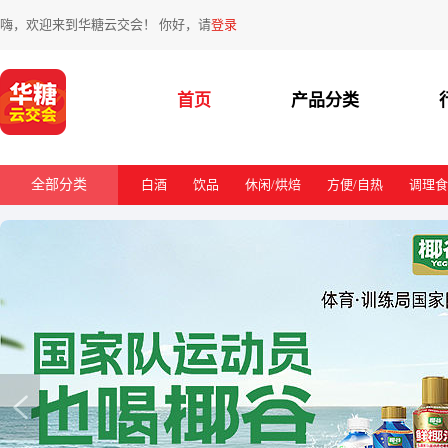
嗨，欢迎来到华糖云交会！ 你好，请
登录
首页
产品分类
全部分类
白酒
饮品
休闲/烘焙
方便/自热
调理食