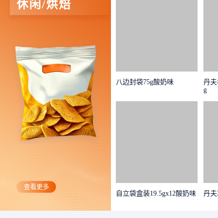
休闲/烘焙
八边封袋75g酸奶味
丹夫
g
查看更多
自立袋盒装19.5gx12酸奶味
丹夫