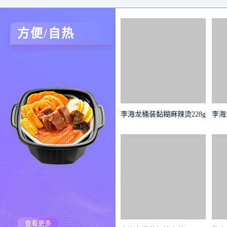
方便/自热
李海龙桶装黏糊麻辣烫228g
李海
查看更多