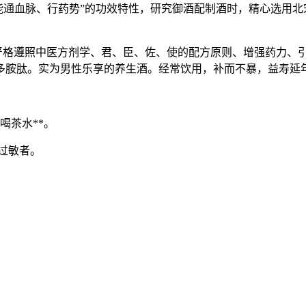
能通血脉、行药势”的功效特性，研究御酒配制酒时，精心选用北
遵照中医方剂学、君、臣、佐、使的配方原则、增强药力、引药
多胺肽。实为男性乐享的养生酒。经常饮用，补而不暴，益寿延年
茶水**。
过敏者。