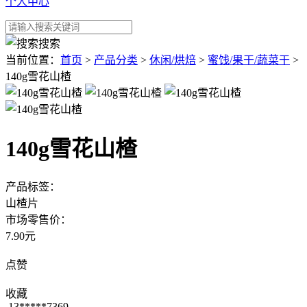
个人中心
搜索
当前位置：
首页
>
产品分类
>
休闲/烘焙
>
蜜饯/果干/蔬菜干
>
140g雪花山楂
140g雪花山楂
产品标签：
山楂片
市场零售价：
7.90元
点赞
收藏
13*****7369