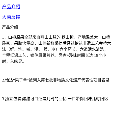
产品介绍
大商反馈
产品介绍
1，山楂原果全部来自燕山山脉的 铁山楂，产地温差大，山楂
质密，果胶含量高，山楂新鲜采摘后经过怡达非遗工艺金楂六
法（鲜、洗、煮、浸、 筛、冷）六个环节，六道活水清洗，
全程低温工艺，锁住原果营养。烹煮+浸味时间长达 18个小
时，入味足。
2.怡达“果子单”被列入第七批非物质文化遗产代表性项目名录
3.独立包装 酸甜可口还是儿时的回忆 一口带你回味儿时回忆