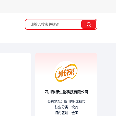
搜索
江苏省盐城市经销商周联系了该企业
河北省保定市经销商张桂苹联系了该企业
河北省廊坊市经销商侯赫龙联系了该企业
内蒙古乌海市经销商陈丽丽联系了该企业
河南省商丘市经销商王森联系了该企业
广东省佛山市经销商吴龙兰联系了该企业
河南省三门峡市经销商一lu有你联系了该企业
黑龙江省大庆市经销商玉洁联系了该企业
四川米禄生物科技有限公司
浙江省温州市经销商林总联系了该企业
河南省濮阳市经销商王红民联系了该企业
公司地址：四川省-成都市
行业分类：
饮品
重庆市市辖区经销商刘伟联系了该企业
招商区域：全国
北京市市辖区经销商马顺丰联系了该企业