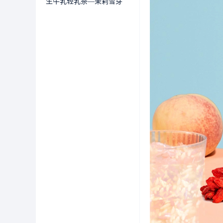
生牛乳轻乳茶—茉莉雪芽