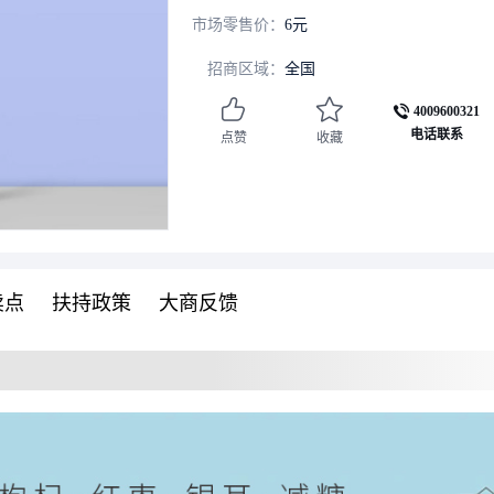
市场零售价：
6元
招商区域：
全国
4009600321
电话联系
点赞
收藏
卖点
扶持政策
大商反馈