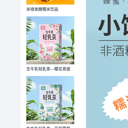
米禄发酵糯米饮品
生牛乳轻乳茶—樱花青提