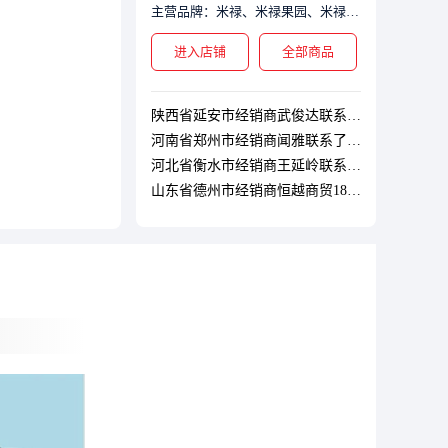
主营品牌：米禄、米禄果园、米禄牧场
陕西省延安市经销商武俊达联系了该企业
河南省郑州市经销商闻雅联系了该企业
进入店铺
全部商品
河北省衡水市经销商王延岭联系了该企业
山东省德州市经销商恒越商贸18653437098联系了该企业
湖南省湘西土家族苗族自治州经销商符辰武联系了该企业
山东省菏泽市经销商大学路王堂烟酒老店15065060012联系了该企业
湖北省襄阳市经销商汤联系了该企业
浙江省温州市经销商李坤联系了该企业
江苏省南通市经销商蒋继叶联系了该企业
山东省淄博市经销商岳锋联系了该企业
江西省上饶市经销商陈华联系了该企业
黑龙江省大庆市经销商冯艳华联系了该企业
陕西省西安市经销商李战联系了该企业
江苏省无锡市经销商于如涛联系了该企业
河北省保定市经销商刘艳联系了该企业
北京市市辖区经销商韩经理联系了该企业
湖南省岳阳市经销商陈生联系了该企业
河南省洛阳市经销商侯先生联系了该企业