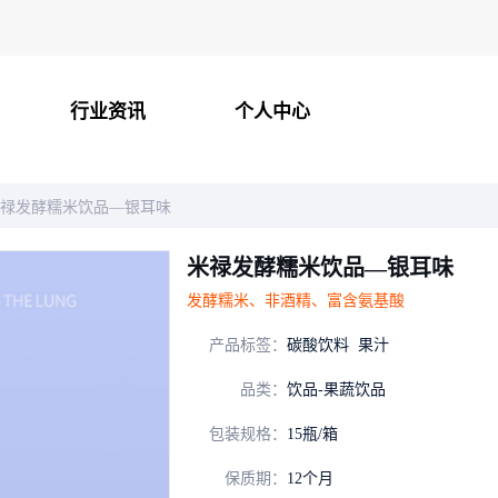
行业资讯
个人中心
禄发酵糯米饮品—银耳味
米禄发酵糯米饮品—银耳味
发酵糯米、非酒精、富含氨基酸
产品标签：
碳酸饮料
果汁
品类：
饮品-果蔬饮品
包装规格：
15瓶/箱
保质期：
12个月