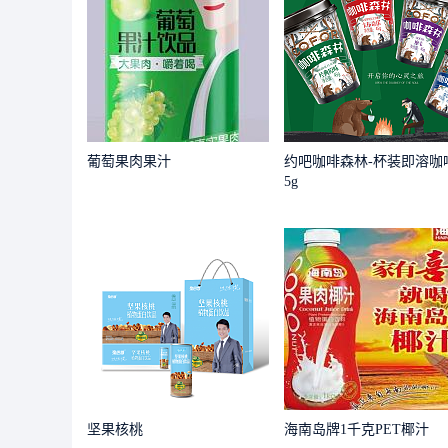
葡萄果肉果汁
约吧咖啡森林-杯装即溶咖
5g
坚果核桃
海南岛牌1千克PET椰汁