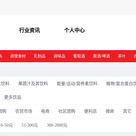
行业资讯
个人中心
热
调理食材
乳制品
调味品
葡萄酒
黄酒/啤酒
茶叶
水饮料
果蔬汁及其饮料
能量/运动/营养素饮料
植物/复合蛋白
更多饮品
团购
农贸市场
电商
社区团购
便利店
微商
其它
16-50元
51-300元
300-2000元