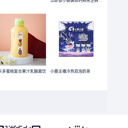
饮即食小袋装高钙熟黑芝麻糊
五谷代餐
乐多蜜桃复合果汁乳酸菌饮
小鹿主播冷热双泡奶茶