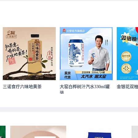
三诺食疗六味地黄茶
大窑白桦树汁汽水330ml罐
金银花双
装