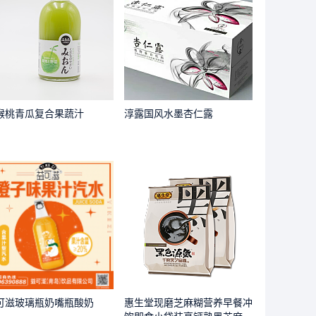
猴桃青瓜复合果蔬汁
淳露国风水墨杏仁露
可滋玻璃瓶奶嘴瓶酸奶
惠生堂现磨芝麻糊营养早餐冲