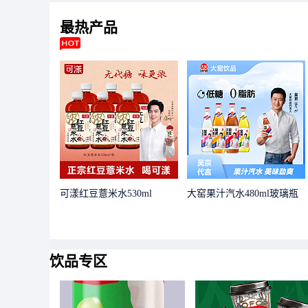
最热
产品
可漾红豆薏米水530ml
大窑果汁汽水480ml玻璃瓶
饮品专区