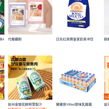
啡4
代餐藕粉
日东红茶牌皇家奶茶冲饮
猕
赵州金银花鲜榨雪梨汁
猪猪侠100ml原味乳酸菌
益