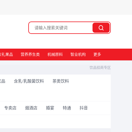
搜索
农礼果品
营养养生类
机械原料
智业机构
更多
饮品招商专区
饮品
含乳/乳酸菌饮料
茶类饮料
专卖店
烟酒店
婚宴
特通
抖音