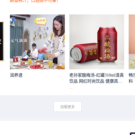
鲜梨榨汁，口感高不可攀！
润养道
老孙家酸梅汤-红罐310ml清真
畅
饮品 网红时尚饮品 健康高颜
料
值
...
加载更多