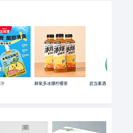
柚汁
鲜氧多冰爆柠檬茶
武当素酒