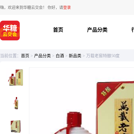
嗨，欢迎来到华糖云交会！ 你好，请
登录
首页
产品分类
当前位置：
首页
>
产品分类
>
白酒
>
新品类
>
万载老窖特酿50度