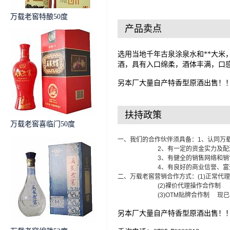
万载老窖特酿50度
产品卖点
选用当地千年古泉涂泉水和**大
酒，具有入口绵柔，酒体丰满，口
另本厂大量自产特香型原酒出售
扶持政策
万载老窖喜临门50度
一、我们的合作伙伴须具备：1、认同万
2、有一定的资金实力及配
3、有健全的销售网络和销
4、有良好的商业信誉、富开
二、万载老窖营销合作方式：(1)正
(2)
裸价代理操作合作
(3)OTM贴牌合作制
现已
另本厂大量自产特香型原酒