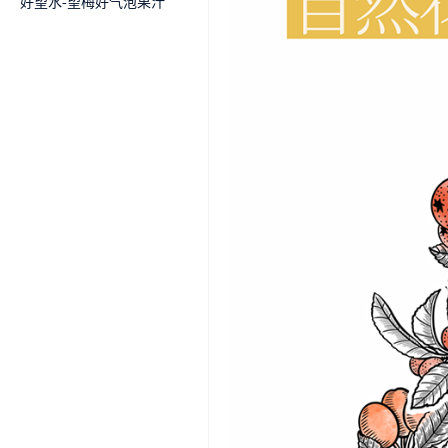
好望水-望梅好气泡果汁