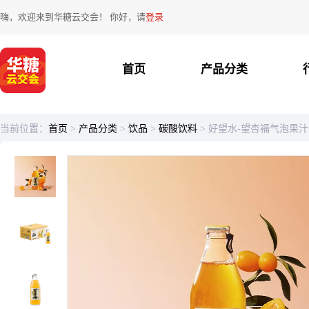
嗨，欢迎来到华糖云交会！ 你好，请
登录
首页
产品分类
当前位置：
首页
>
产品分类
>
饮品
>
碳酸饮料
>
好望水-望杏福气泡果汁