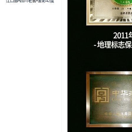
江口醇▪四川老窖▪金彩42度