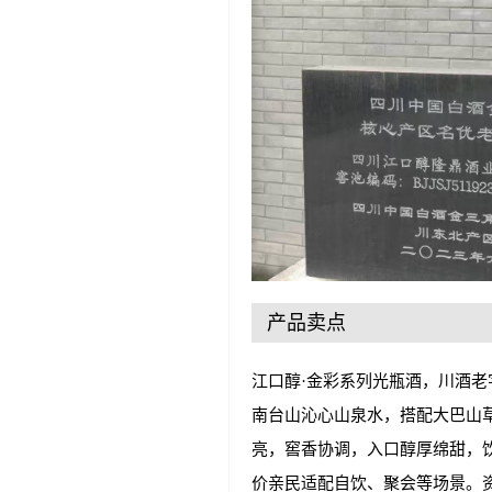
产品卖点
江口醇·金彩系列光瓶酒，川酒
南台山沁心山泉水，搭配大巴山
亮，窖香协调，入口醇厚绵甜，
价亲民适配自饮、聚会等场景。