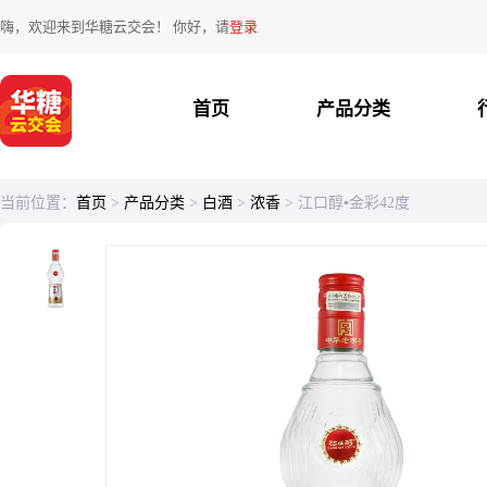
嗨，欢迎来到华糖云交会！ 你好，请
登录
首页
产品分类
当前位置：
首页
>
产品分类
>
白酒
>
浓香
>
江口醇▪金彩42度