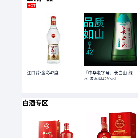
江口醇▪金彩42度
「中华老字号」长白山·绿
水 浓香型42%vol
白酒专区