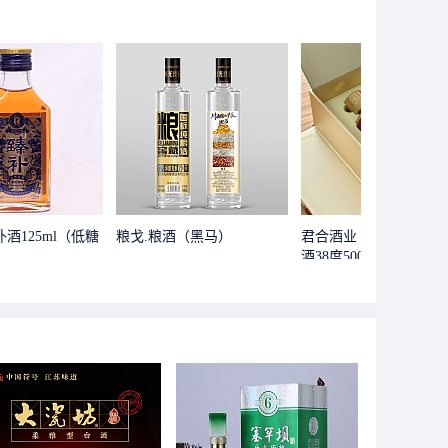
补酒125ml（低糖
粮戈.粮酒（黑马）
君合酒业 君信1913浓
酒38度500ml*4瓶整箱