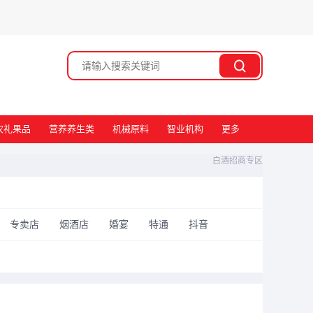
搜索
农礼果品
营养养生类
机械原料
智业机构
更多
白酒招商专区
专卖店
烟酒店
婚宴
特通
抖音