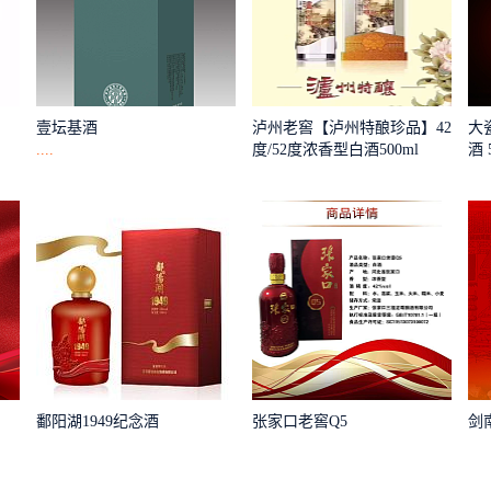
壹坛基酒
泸州老窖【泸州特酿珍品】42
大
....
度/52度浓香型白酒500ml
酒 
鄱阳湖1949纪念酒
张家口老窖Q5
剑