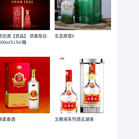
瓷坊酒【贡品】 浓香型白
生态原浆6
500mlX1X6/箱
南柔香酒
五粮液系列酒五湖液