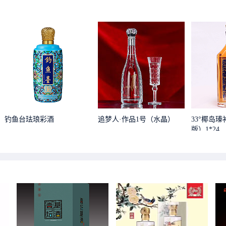
钓鱼台珐琅彩酒
追梦人·作品1号（水晶）
33°椰岛瑧
版）1*24