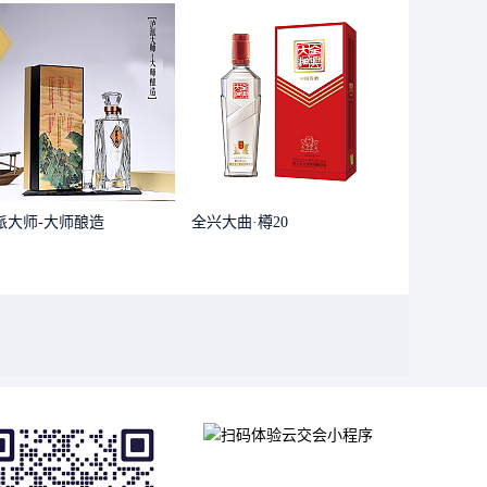
派大师-大师酿造
全兴大曲·樽20