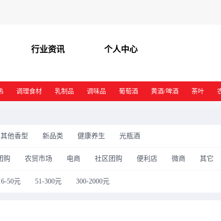
行业资讯
个人中心
热
调理食材
乳制品
调味品
葡萄酒
黄酒/啤酒
茶叶
其他香型
新品类
健康养生
光瓶酒
团购
农贸市场
电商
社区团购
便利店
微商
其它
16-50元
51-300元
300-2000元