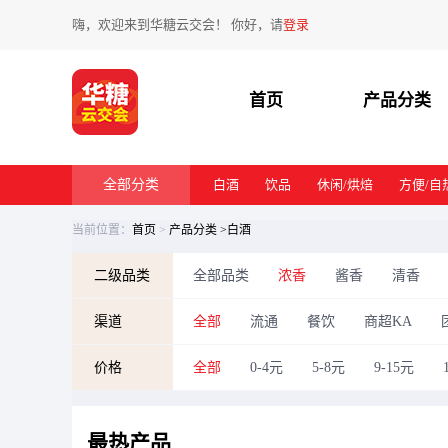
嗨，欢迎来到华糖云交会！ 你好，请
登录
首页
产品分类
全部分类
白酒
饮品
休闲/烘焙
方便/自
当前位置：
首页
>
产品分类
>白酒
二级品类
全部品类
浓香
酱香
清香
渠道
全部
流通
餐饮
商超KA
价格
全部
0-4元
5-8元
9-15元
最热
产品