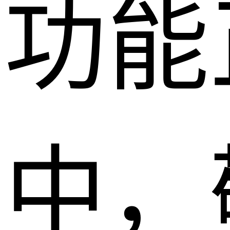
功能
中，