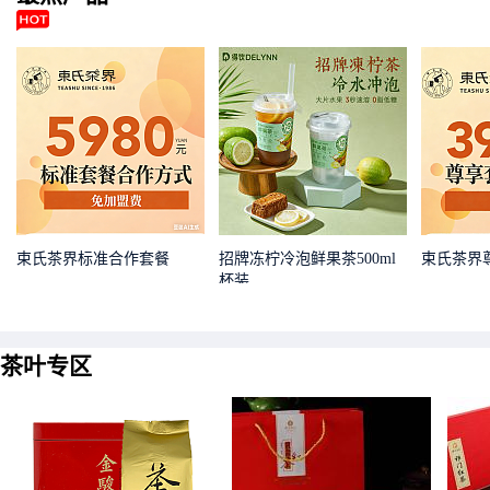
束氏茶界标准合作套餐
招牌冻柠冷泡鲜果茶500ml
束氏茶界
杯装
茶叶专区