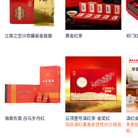
江南之恋50克罐装金骏眉
黄金红茶
祁门
海南农垦 白马岁月红
云顶壹号滇红茶·金奖红
滇红
凤庆滇红蜜香金芽性价比极高
条索
俗，