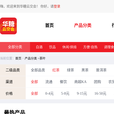
嗨，欢迎来到华糖云交会！ 你好，请
登录
首页
产品分类
全部分类
白酒
饮品
休闲/烘焙
方便/自热
调理食
当前位置：
首页
>
产品分类
>茶叶
二级品类
全部品类
红茶
绿茶
黑茶
普洱茶
渠道
全部
流通
餐饮
商超KA
团购
农
价格
全部
0-4元
5-8元
9-15元
16-50元
最热
产品