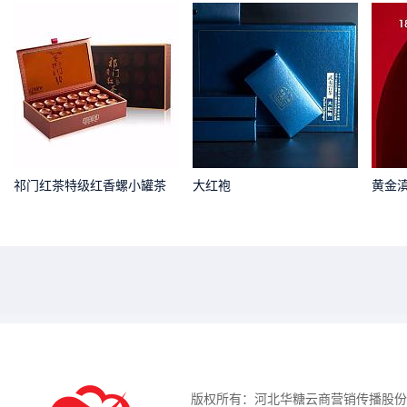
祁门红茶特级红香螺小罐茶
大红袍
黄金
版权所有：河北华糖云商营销传播股份