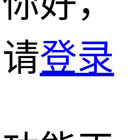
你好，
请
登录