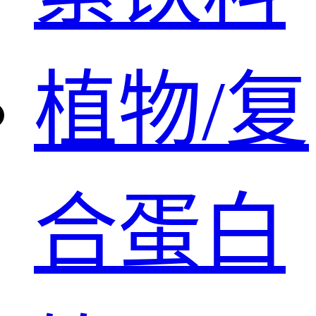
植物/复
合蛋白