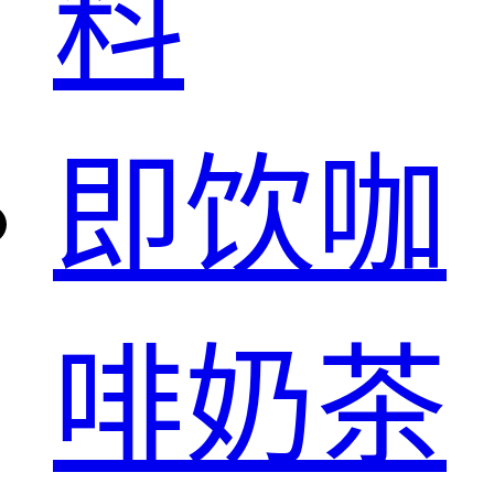
料
即饮咖
啡奶茶