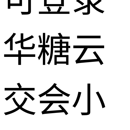
可登录
华糖云
交会小