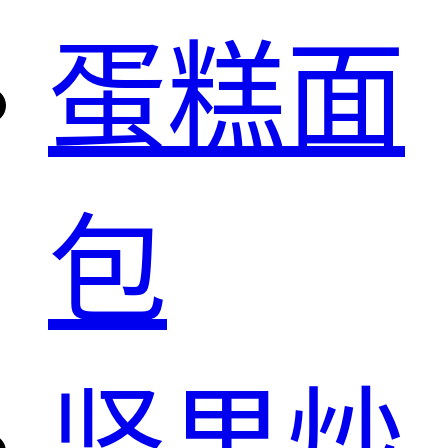
蛋糕面
包
坚果炒