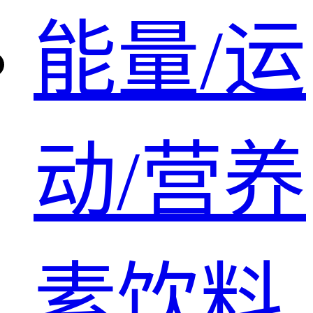
能量/运
动/营养
素饮料