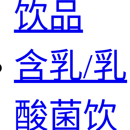
饮品
含乳/乳
酸菌饮