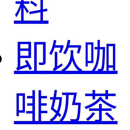
料
即饮咖
啡奶茶