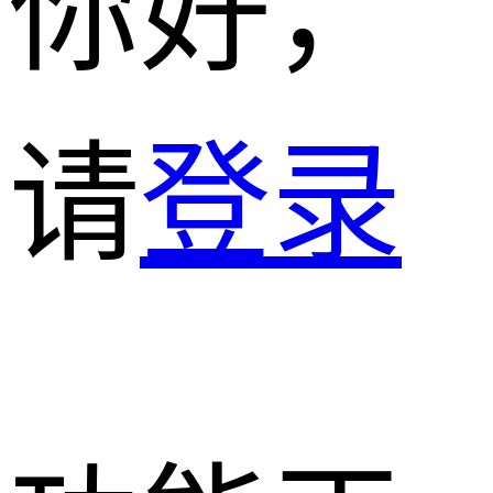
你好，
请
登录