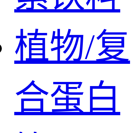
植物/复
合蛋白