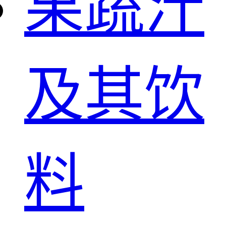
果蔬汁
及其饮
料