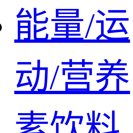
能量/运
动/营养
素饮料