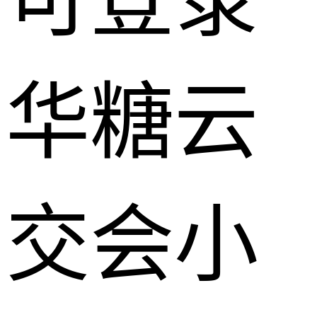
可登录
华糖云
交会小