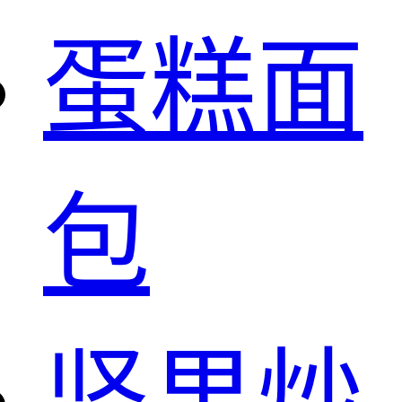
蛋糕面
包
坚果炒