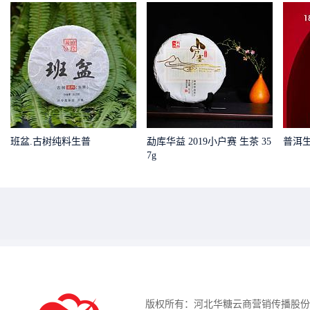
班盆.古树纯料生普
勐库华益 2019小户赛 生茶 35
普洱
7g
版权所有：河北华糖云商营销传播股份