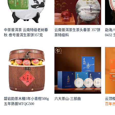
中茶普洱茶 云南特级老树春
云南普洱茶生茶头春茶 357饼
勐海八
秋·叁号普洱生茶饼357克
茶特级料
0432
碧岩韵茶木桶5年小青柑500g
六大茶山-三部曲
云顶
五年熟普MTQG500
百年古