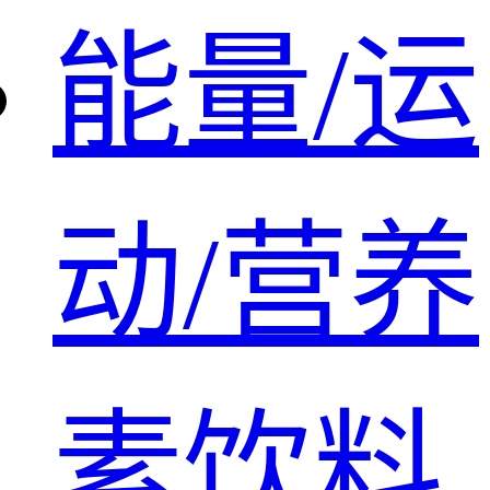
能量/运
动/营养
素饮料