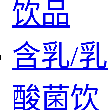
饮品
含乳/乳
酸菌饮