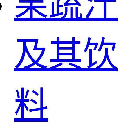
果蔬汁
及其饮
料