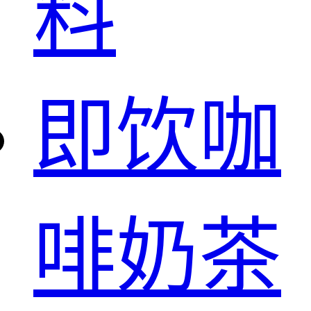
料
即饮咖
啡奶茶