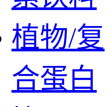
植物/复
合蛋白