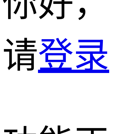
你好，
请
登录