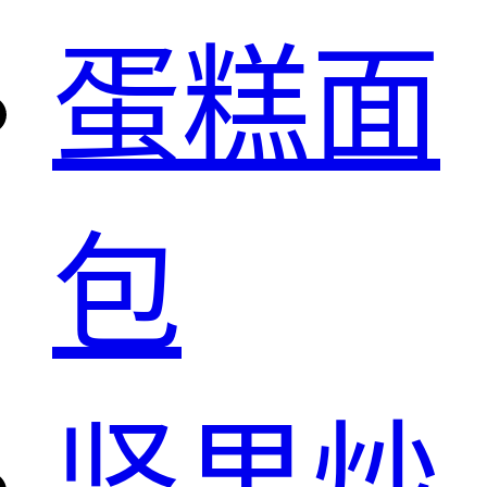
蛋糕面
包
坚果炒