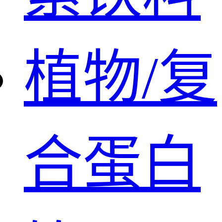
植物/复
合蛋白