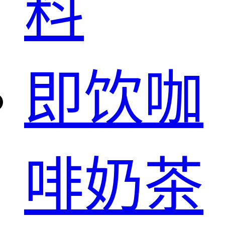
料
即饮咖
啡奶茶