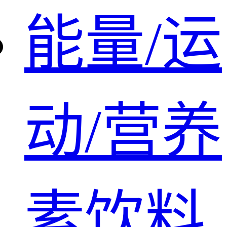
能量/运
动/营养
素饮料