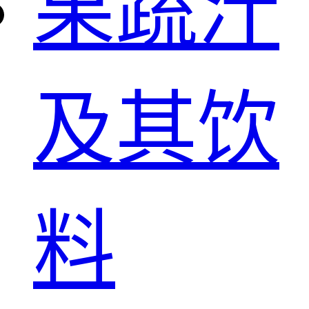
果蔬汁
及其饮
料