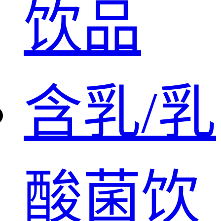
饮品
含乳/乳
酸菌饮