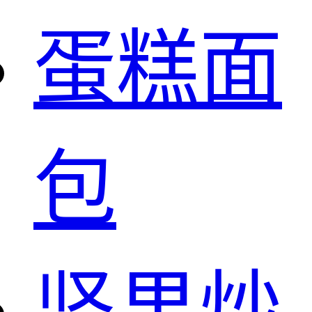
蛋糕面
包
坚果炒