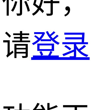
你好，
请
登录