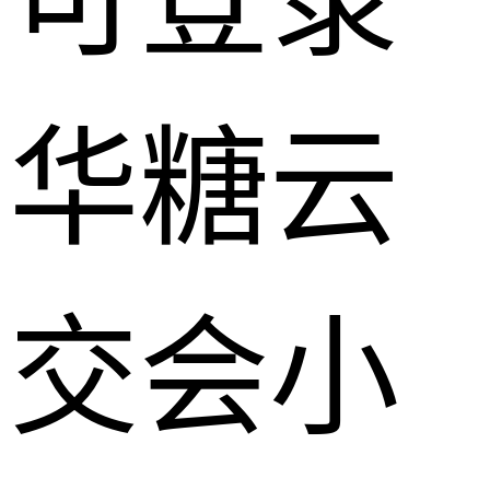
可登录
华糖云
交会小