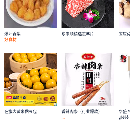
爆汁香梨
东来顺精选羔羊片
宝应
好食材
在旗大黄米黏豆包
香辣肉条（行业爆款）
华盛 
...
g袋装