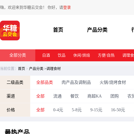
嗨，欢迎来到华糖云交会！ 你好，请
登录
首页
产品分类
全部分类
白酒
饮品
休闲/烘焙
方便/自热
调理食
当前位置：
首页
>
产品分类
>调理食材
二级品类
全部品类
肉产品及调制品
火锅/烧烤食材
渠道
全部
流通
餐饮
商超KA
团购
农
价格
全部
0-4元
5-8元
9-15元
16-50元
最热
产品