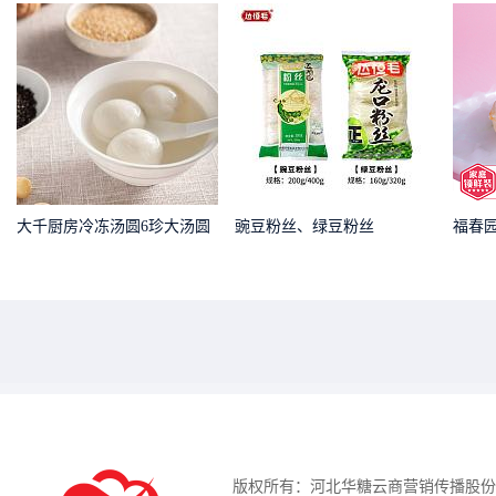
大千厨房冷冻汤圆6珍大汤圆
豌豆粉丝、绿豆粉丝
福春
版权所有：河北华糖云商营销传播股份