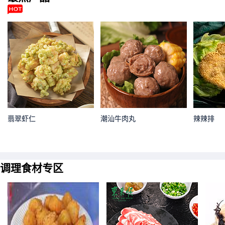
翡翠虾仁
潮汕牛肉丸
辣辣排
调理食材专区