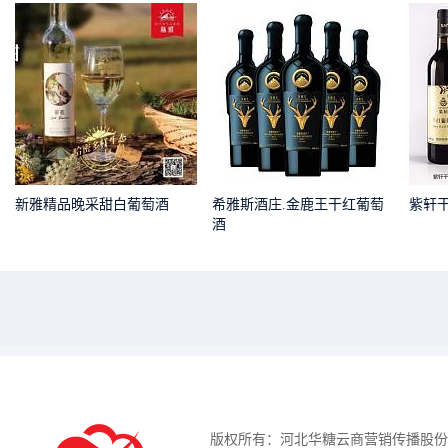
新雅精品晚采甜白葡萄酒
希雅斯酒庄.金鹿王干红葡萄
紫轩
酒
版权所有：河北华糖云商营销传播股份