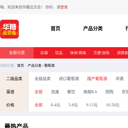
嗨，欢迎来到华糖云交会！ 你好，请
登录
首页
产品分类
全部分类
白酒
饮品
休闲/烘焙
方便/自热
调理食
当前位置：
首页
>
产品分类
>葡萄酒
二级品类
全部品类
进口葡萄酒
国产葡萄酒
洋酒
渠道
全部
流通
餐饮
商超KA
团购
农
价格
全部
0-4元
5-8元
9-15元
16-50元
最热
产品