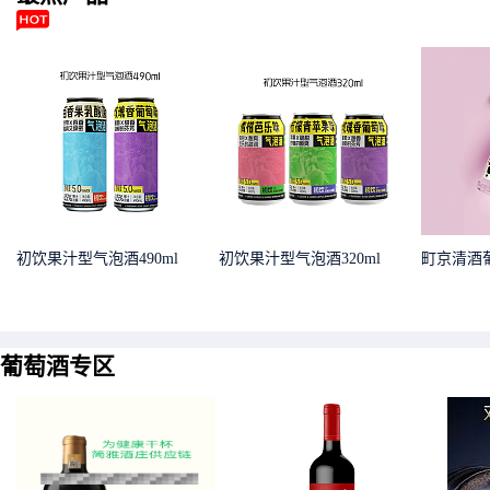
初饮果汁型气泡酒490ml
初饮果汁型气泡酒320ml
町京清酒
葡萄酒专区