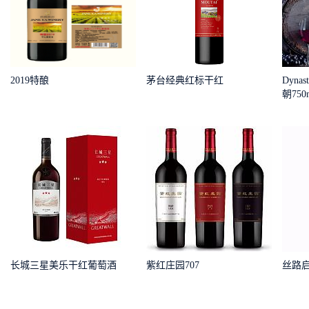
2019特酿
茅台经典红标干红
Dyn
朝750
长城三星美乐干红葡萄酒
紫红庄园707
丝路