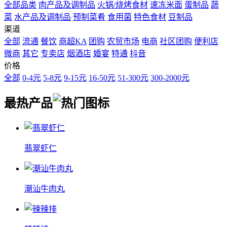
全部品类
肉产品及调制品
火锅/烧烤食材
速冻米面
蛋制品
蔬
菜
水产品及调制品
预制菜肴
食用菌
特色食材
豆制品
渠道
全部
流通
餐饮
商超KA
团购
农贸市场
电商
社区团购
便利店
微商
其它
专卖店
烟酒店
婚宴
特通
抖音
价格
全部
0-4元
5-8元
9-15元
16-50元
51-300元
300-2000元
最热
产品
翡翠虾仁
潮汕牛肉丸