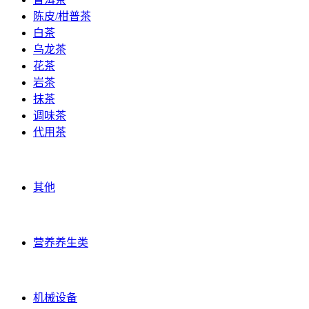
陈皮/柑普茶
白茶
乌龙茶
花茶
岩茶
抹茶
调味茶
代用茶
农礼果品
其他
营养养生类
营养养生类
机械原料
机械设备