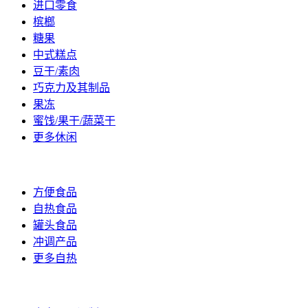
进口零食
槟榔
糖果
中式糕点
豆干/素肉
巧克力及其制品
果冻
蜜饯/果干/蔬菜干
更多休闲
方便/自热
方便食品
自热食品
罐头食品
冲调产品
更多自热
调理食材