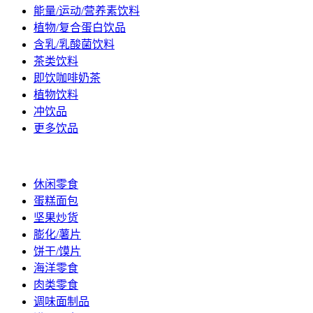
能量/运动/营养素饮料
植物/复合蛋白饮品
含乳/乳酸菌饮料
茶类饮料
即饮咖啡奶茶
植物饮料
冲饮品
更多饮品
休闲/烘焙
休闲零食
蛋糕面包
坚果炒货
膨化/薯片
饼干/馍片
海洋零食
肉类零食
调味面制品