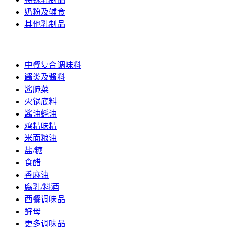
奶粉及辅食
其他乳制品
调味品
中餐复合调味料
酱类及酱料
酱腌菜
火锅底料
酱油蚝油
鸡精味精
米面粮油
盐/糖
食醋
香麻油
腐乳/料酒
西餐调味品
酵母
更多调味品