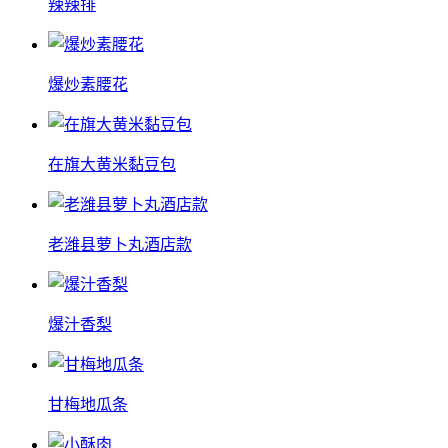
辣辣排
爆炒素腰花
在旗大黄米黏豆包
老潍县萝卜丸酒店款
爆汁香梨
甘梅地瓜条