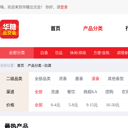
嗨，欢迎来到华糖云交会！ 你好，请
登录
首页
产品分类
全部分类
白酒
饮品
休闲/烘焙
方便/自热
调理食
当前位置：
首页
>
产品分类
>白酒
二级品类
全部品类
浓香
酱香
清香
其他香型
渠道
全部
流通
餐饮
商超KA
团购
农
价格
全部
0-4元
5-8元
9-15元
16-50元
最热
产品