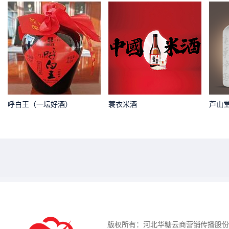
呼白王（一坛好酒）
蓑衣米酒
芦山
版权所有：河北华糖云商营销传播股份