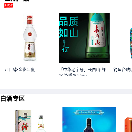
江口醇▪金彩42度
「中华老字号」长白山·绿
钓鱼台珐
水 浓香型42%vol
白酒专区