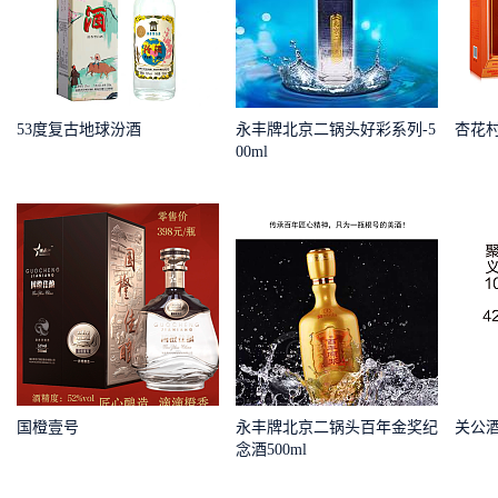
53度复古地球汾酒
永丰牌北京二锅头好彩系列-5
杏花
00ml
国橙壹号
永丰牌北京二锅头百年金奖纪
关公酒 
念酒500ml