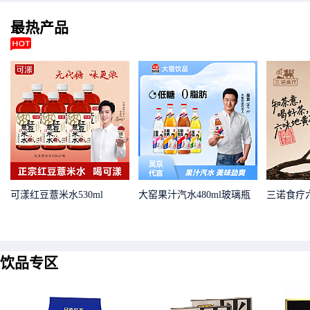
最热
产品
可漾红豆薏米水530ml
大窑果汁汽水480ml玻璃瓶
三诺食疗
饮品专区