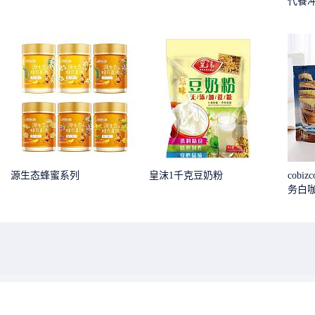
代餐
源生态蜂蜜系列
皇沫1千克豆奶粉
cob
务白咖啡