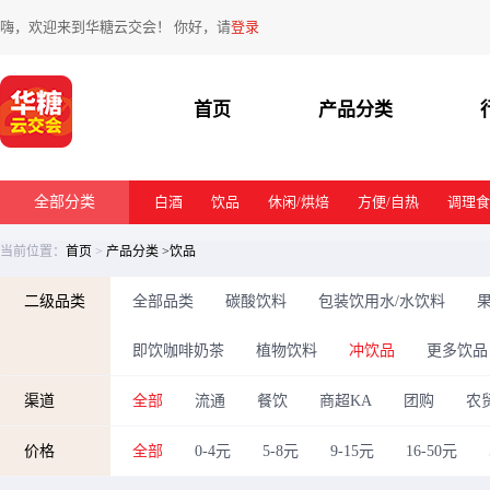
嗨，欢迎来到华糖云交会！ 你好，请
登录
首页
产品分类
全部分类
白酒
饮品
休闲/烘焙
方便/自热
调理食
当前位置：
首页
>
产品分类
>饮品
二级品类
全部品类
碳酸饮料
包装饮用水/水饮料
即饮咖啡奶茶
植物饮料
冲饮品
更多饮品
渠道
全部
流通
餐饮
商超KA
团购
农
价格
全部
0-4元
5-8元
9-15元
16-50元