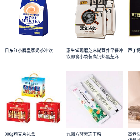
日东红茶牌皇家奶茶冲饮
惠生堂现磨芝麻糊营养早餐冲
芦丁
饮即食小袋装高钙熟黑芝麻糊
五谷代餐
900g燕麦片礼盒
九赐方酵素冻干粉
高老