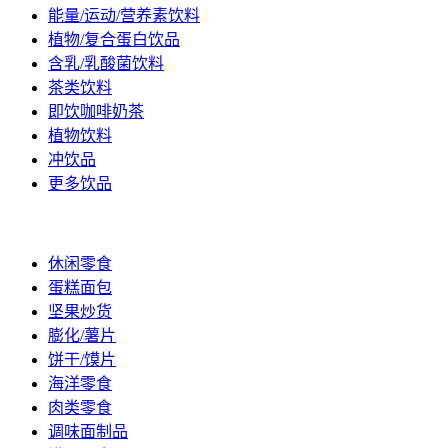
能量/运动/营养素饮料
植物/复合蛋白饮品
含乳/乳酸菌饮料
茶类饮料
即饮咖啡奶茶
植物饮料
冲饮品
更多饮品
休闲/烘焙
休闲零食
蛋糕面包
坚果炒货
膨化/薯片
饼干/馍片
海洋零食
肉类零食
调味面制品