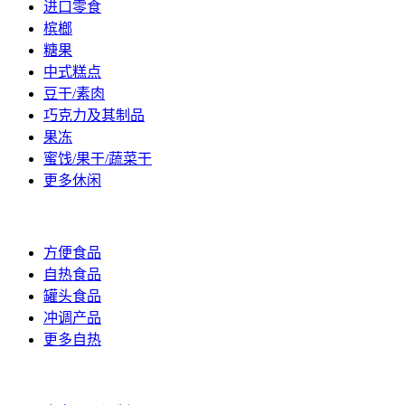
进口零食
槟榔
糖果
中式糕点
豆干/素肉
巧克力及其制品
果冻
蜜饯/果干/蔬菜干
更多休闲
方便/自热
方便食品
自热食品
罐头食品
冲调产品
更多自热
调理食材