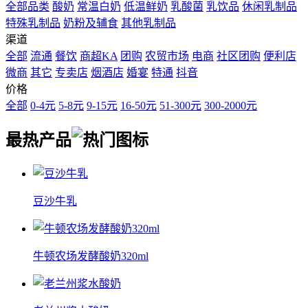
全部品类
酸奶
常温白奶
低温鲜奶
乳酸菌
乳饮品
休闲乳制品
特殊乳制品
奶粉及辅食
其他乳制品
渠道
全部
流通
餐饮
商超KA
团购
农贸市场
电商
社区团购
便利店
微商
其它
专卖店
烟酒店
婚宴
特通
抖音
价格
全部
0-4元
5-8元
9-15元
16-50元
51-300元
300-2000元
最热
产品
豆沙牛乳
牛顿农场发酵酸奶320ml