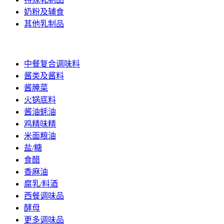
奶粉及辅食
其他乳制品
调味品
中餐复合调味料
酱类及酱料
酱腌菜
火锅底料
酱油蚝油
鸡精味精
米面粮油
盐/糖
食醋
香麻油
腐乳/料酒
西餐调味品
酵母
更多调味品