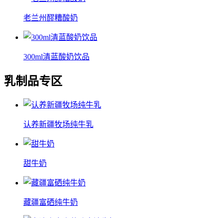
老兰州醪糟酸奶
300ml清蓝酸奶饮品
乳制品专区
认养新疆牧场纯牛乳
甜牛奶
藏疆富硒纯牛奶