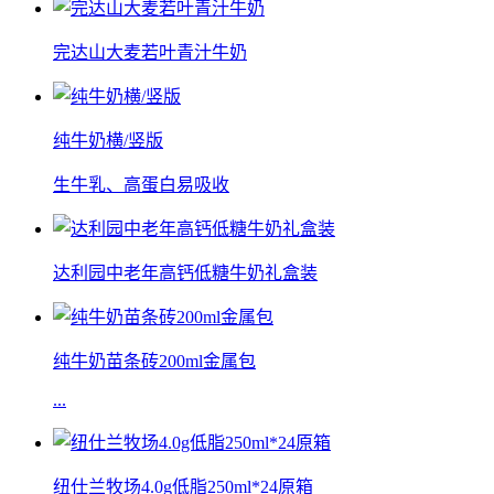
完达山大麦若叶青汁牛奶
纯牛奶横/竖版
生牛乳、高蛋白易吸收
达利园中老年高钙低糖牛奶礼盒装
纯牛奶苗条砖200ml金属包
...
纽仕兰牧场4.0g低脂250ml*24原箱