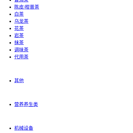
陈皮/柑普茶
白茶
乌龙茶
花茶
岩茶
抹茶
调味茶
代用茶
农礼果品
其他
营养养生类
营养养生类
机械原料
机械设备