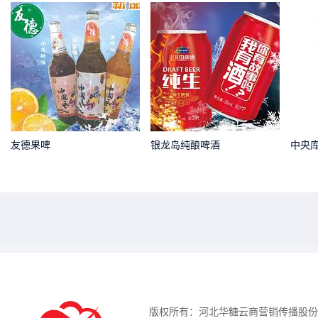
友德果啤
银龙岛纯酿啤酒
中央
版权所有：河北华糖云商营销传播股份