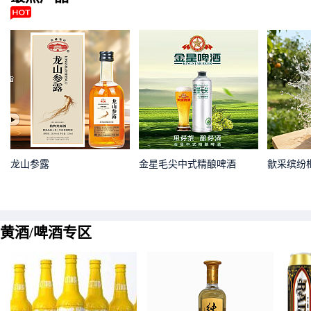
龙山参露
金星毛尖中式精酿啤酒
歙采缤纷
黄酒/啤酒专区