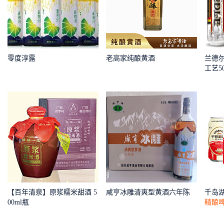
零度淳露
老高家纯酿黄酒
兰德
工艺5
装啤酒
麦芽汁
【百年清泉】原浆糯米甜酒 5
咸亨冰雕清爽型黄酒六年陈
千岛
00ml瓶
精酿