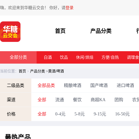
嗨，欢迎来到华糖云交会！ 你好，请
登录
首页
产品分类
全部分类
白酒
饮品
休闲/烘焙
方便/自热
调理食
当前位置：
首页
>
产品分类
>黄酒/啤酒
二级品类
全部品类
精酿啤酒
国产啤酒
进口啤酒
渠道
全部
流通
餐饮
商超KA
团购
农
价格
全部
0-4元
5-8元
9-15元
16-50元
最热
产品