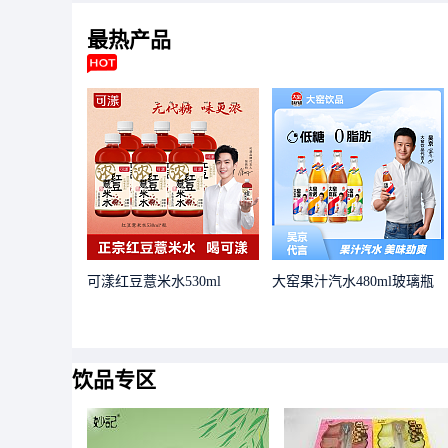
最热
产品
可漾红豆薏米水530ml
大窑果汁汽水480ml玻璃瓶
饮品专区