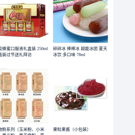
胶蜂蜜口服液礼盒装 250ml
碎碎冰 棒棒冰 超能冰团 夏天
4瓶装过节送礼拜访
冰饮 多口味 78ml
物粉系列（玉米粉、小米
果粒果酱（小包装）