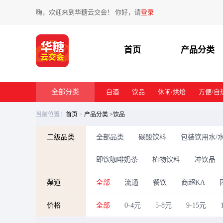
嗨，欢迎来到华糖云交会！ 你好，请
登录
首页
产品分类
全部分类
白酒
饮品
休闲/烘焙
方便/自
当前位置：
首页
>
产品分类
>饮品
二级品类
全部品类
碳酸饮料
包装饮用水/
即饮咖啡奶茶
植物饮料
冲饮品
渠道
全部
流通
餐饮
商超KA
价格
全部
0-4元
5-8元
9-15元