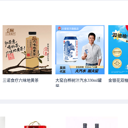
三诺食疗六味地黄茶
大窑白桦树汁汽水330ml罐
金银花双
装