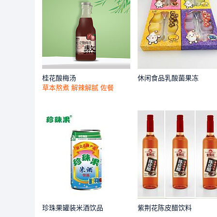
桂花酸梅汤
休闲食品乳酸菌果冻
草本熬煮 解辣解腻 佐餐
珍珠果罐装米酒饮品
紫荆花陈皮醋饮料