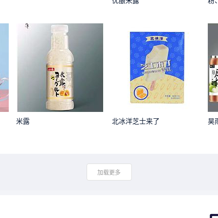
优酿米露
粉
粉
米露
北冰洋芝士来了
昊
加载更多