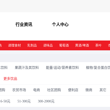
行业资讯
个人中心
热
调理食材
乳制品
调味品
葡萄酒
黄酒/啤酒
茶叶
水饮料
果蔬汁及其饮料
能量/运动/营养素饮料
植物/复合蛋白
更多饮品
团购
农贸市场
电商
社区团购
便利店
微商
其它
16-50元
51-300元
300-2000元