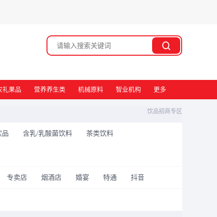
搜索
农礼果品
营养养生类
机械原料
智业机构
更多
饮品招商专区
饮品
含乳/乳酸菌饮料
茶类饮料
专卖店
烟酒店
婚宴
特通
抖音