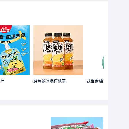
柚汁
鲜氧多冰爆柠檬茶
武当素酒