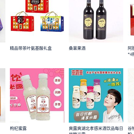
精品带茶叶氨基酸礼盒
桑葚果酒
阿
*
枸杞蜜露
爽露爽湖北孝感米酒饮品每日
谷