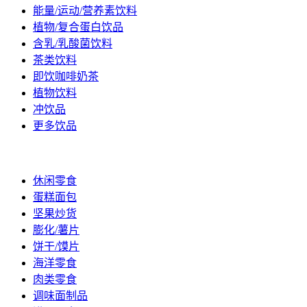
能量/运动/营养素饮料
植物/复合蛋白饮品
含乳/乳酸菌饮料
茶类饮料
即饮咖啡奶茶
植物饮料
冲饮品
更多饮品
休闲/烘焙
休闲零食
蛋糕面包
坚果炒货
膨化/薯片
饼干/馍片
海洋零食
肉类零食
调味面制品