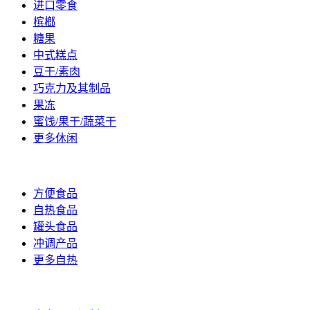
进口零食
槟榔
糖果
中式糕点
豆干/素肉
巧克力及其制品
果冻
蜜饯/果干/蔬菜干
更多休闲
方便/自热
方便食品
自热食品
罐头食品
冲调产品
更多自热
调理食材