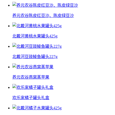
养元农谷陈皮红豆沙、陈皮绿豆沙
北戴河黄桃水果罐头425g
北戴河豆豉鲮鱼罐头227g
养元农谷燕窝蒸苹果
欢乐家橘子罐头礼盒