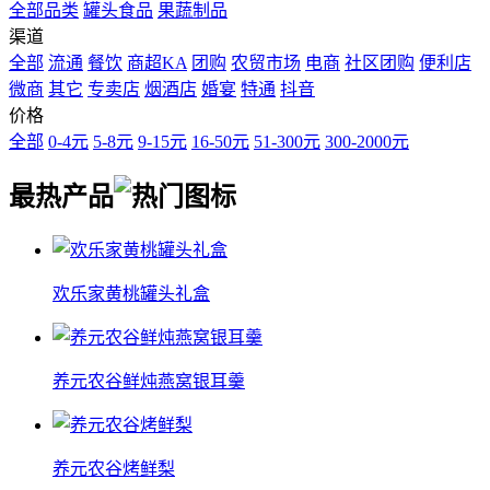
全部品类
罐头食品
果蔬制品
渠道
全部
流通
餐饮
商超KA
团购
农贸市场
电商
社区团购
便利店
微商
其它
专卖店
烟酒店
婚宴
特通
抖音
价格
全部
0-4元
5-8元
9-15元
16-50元
51-300元
300-2000元
最热
产品
欢乐家黄桃罐头礼盒
养元农谷鲜炖燕窝银耳羹
养元农谷烤鲜梨