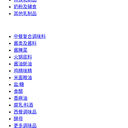
奶粉及辅食
其他乳制品
调味品
中餐复合调味料
酱类及酱料
酱腌菜
火锅底料
酱油蚝油
鸡精味精
米面粮油
盐/糖
食醋
香麻油
腐乳/料酒
西餐调味品
酵母
更多调味品