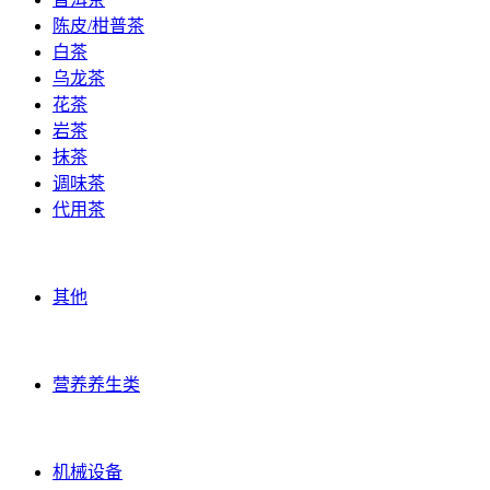
陈皮/柑普茶
白茶
乌龙茶
花茶
岩茶
抹茶
调味茶
代用茶
农礼果品
其他
营养养生类
营养养生类
机械原料
机械设备